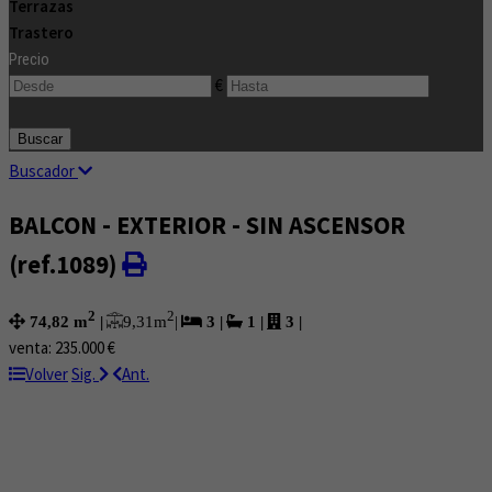
Terrazas
Trastero
Precio
€
Buscar
Buscador
BALCON - EXTERIOR - SIN ASCENSOR
(ref.1089)
2
2
9,31 m
|
74,82 m
|
3
|
1
|
3
|
venta:
235.000 €
Volver
Sig.
Ant.