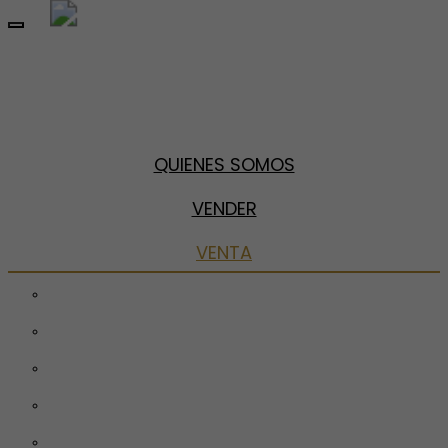
Toggle
navigation
QUIENES SOMOS
VENDER
VENTA
Pisos
Chalets
Locales
Garajes
Parcelas