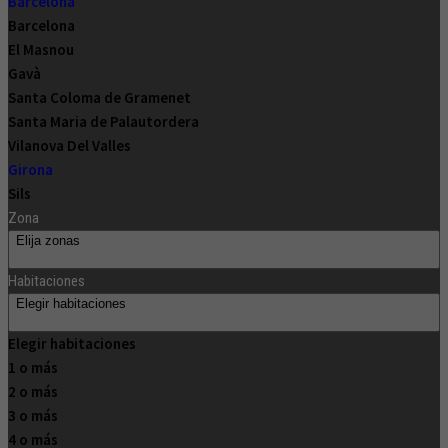
Barcelona
Barcelona
El Masnou
Gavà
Santa Coloma de Gramenet
Santa Maria de Palautordera
Vilanova Del Valles
Girona
Sils
Zona
Elija zonas
Habitaciones
Elegir habitaciones
Elegir habitaciones
1 o más
2 o más
3 o más
4 o más