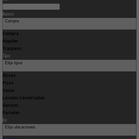
Busco
Compra
Compra
Alquiler
Traspaso
Tipo
Elija tipos
Áticos
Pisos
Casas
Locales Comerciales
Garajes
Parcelas
En
Elija ubicaciones