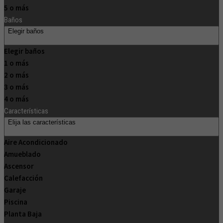
5 o más
Baños
Elegir baños
Elegir baños
1 o más
2 o más
3 o más
4 o más
Características
Elija las características
Aire Acondicionado
Amueblado
Ascensor
Calefacción
Garaje
Piscina
Planta Baja