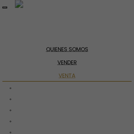
Toggle
navigation
QUIENES SOMOS
VENDER
VENTA
Pisos
Chalets
Locales
Garajes
Parcelas