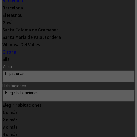
Barcelona
Barcelona
El Masnou
Gavà
Santa Coloma de Gramenet
Santa Maria de Palautordera
Vilanova Del Valles
Girona
Sils
Zona
Elija zonas
Habitaciones
Elegir habitaciones
Elegir habitaciones
1 o más
2 o más
3 o más
4 o más