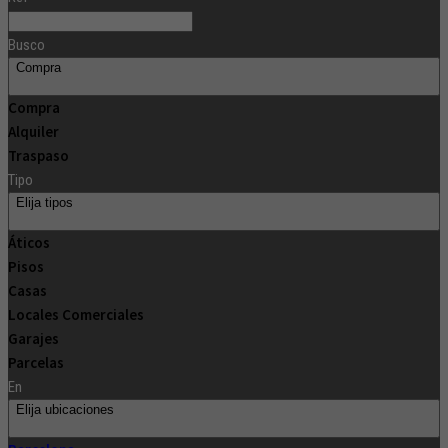
Busco
Compra
Compra
Alquiler
Traspaso
Tipo
Elija tipos
Áticos
Pisos
Casas
Locales Comerciales
Garajes
Parcelas
En
Elija ubicaciones