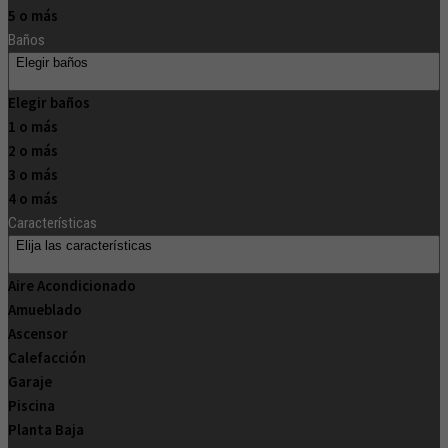
5 o más
Baños
Elegir baños
Elegir baños
1 o más
2 o más
3 o más
4 o más
Características
Elija las características
Aire Acondicionado
Amueblado
Ascensor
Calefacción
Garaje
Piscina
Planta Baja